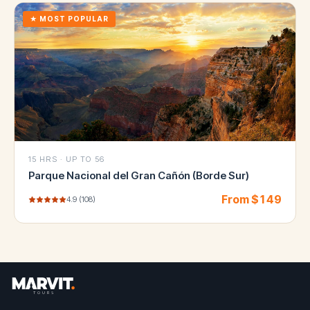
★
MOST POPULAR
15 HRS
·
UP TO 56
Parque Nacional del Gran Cañón (Borde Sur)
From $
149
4.9
(
108
)