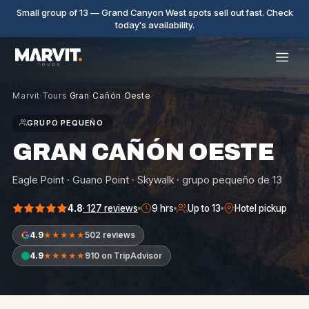
Small group of 13 — Grand Canyon West spots sell out fast. Check
today's availability.
Marvit
·
Tours
·
Gran Cañón Oeste
GRUPO PEQUEÑO
GRAN CAÑÓN OESTE
Eagle Point · Guano Point · Skywalk · grupo pequeño de 13
4.8
·
127
reviews
9 hrs
Up to 13
Hotel pickup
4.9
502 reviews
★★★★★
4.9
910 on TripAdvisor
★★★★★