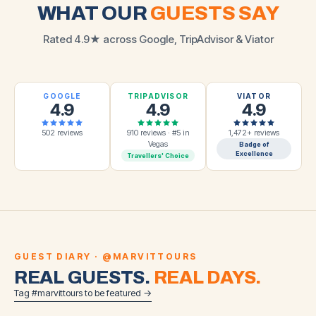
WHAT OUR
GUESTS SAY
Rated 4.9★ across Google, TripAdvisor & Viator
GOOGLE
TRIPADVISOR
VIATOR
4.9
4.9
4.9
502 reviews
910 reviews · #5 in
1,472+ reviews
Vegas
Badge of
Excellence
Travellers' Choice
GUEST DIARY · @MARVITTOURS
REAL GUESTS.
REAL DAYS.
Tag #marvittours to be featured →