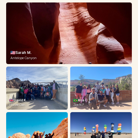
Sarah M.
Antelope Canyon
David K.
Ana C.
Hoover Dam
Zion N.P.