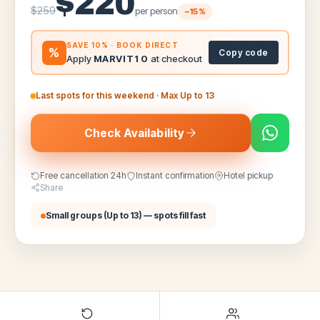
$
220
$
259
per person
−
15
%
SAVE 10% · BOOK DIRECT
%
Copy code
Apply
MARVIT10
at checkout
Last spots for this weekend
· Max
Up to 13
Check Availability
Free cancellation 24h
Instant confirmation
Hotel pickup
Share
Small groups (
Up to 13
) — spots fill fast