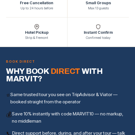
Free Cancellation
Small Groups
Up to 24 hours before
Max 13 guests
Hotel Pickup
Instant Confirm
Strip & Fremont
Confirmed today
BOOK DIRECT
WHY BOOK
DIRECT
WITH
MARVIT?
⭐
Same trusted tour you see on TripAdvisor & Viator —
booked straight from the operator
💰
Save 10% instantly with code MARVIT10 — no markup,
no middleman
📞
Direct support before, during, and after your tour — talk