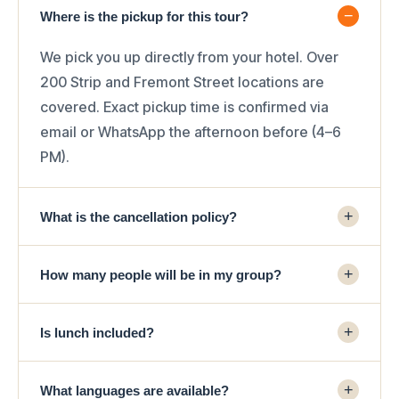
−
Where is the pickup for this tour?
We pick you up directly from your hotel. Over
200 Strip and Fremont Street locations are
covered. Exact pickup time is confirmed via
email or WhatsApp the afternoon before (4–6
PM).
+
What is the cancellation policy?
Free cancellation up to 24 hours before the
+
How many people will be in my group?
tour. Cancellations within 24 hours are non-
refundable. Rescheduling is available up to 24
Small-group tours have a maximum of 13 guests
hours in advance, subject to availability.
+
Is lunch included?
— a personal, unhurried experience with no
large crowds at each stop.
A snack bag and unlimited water are included.
+
What languages are available?
Lunch is not included, but there are always