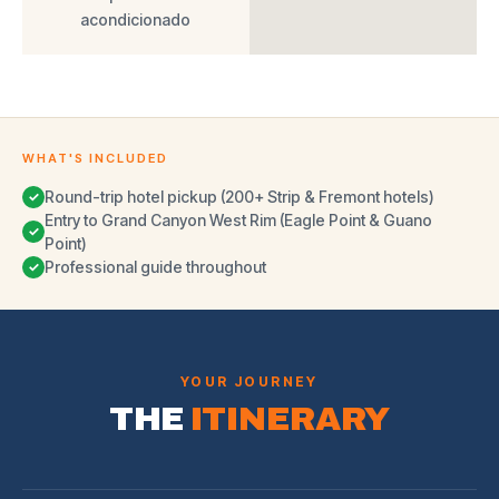
acondicionado
WHAT'S INCLUDED
Round-trip hotel pickup (200+ Strip & Fremont hotels)
✓
Entry to Grand Canyon West Rim (Eagle Point & Guano
✓
Point)
Professional guide throughout
✓
YOUR JOURNEY
THE
ITINERARY