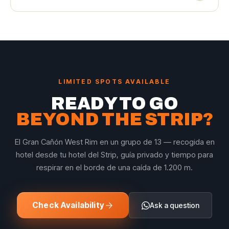
stops where you can purchase food.
Tours operate in English. For Spanish or
Portuguese, contact us via WhatsApp before
booking.
LIMITED SPOTS AVAILABLE
READY TO GO
BEYOND THE STRIP?
El Gran Cañón West Rim en un grupo de 13 — recogida en
hotel desde tu hotel del Strip, guía privado y tiempo para
respirar en el borde de una caída de 1.200 m.
Check Availability
Ask a question