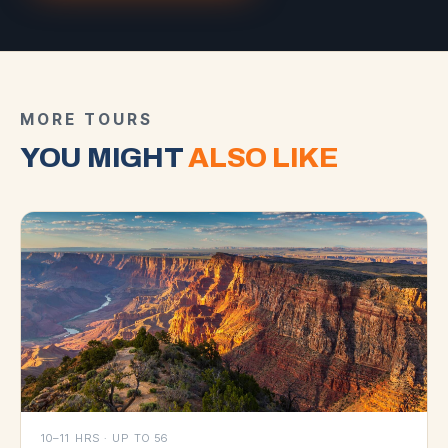
MORE TOURS
YOU MIGHT
ALSO LIKE
10–11 HRS
·
UP TO 56