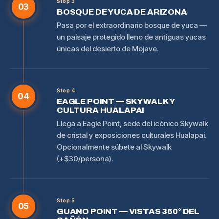
Stop 3
03
BOSQUE DE YUCA DE ARIZONA
Pasa por el extraordinario bosque de yuca —
un paisaje protegido lleno de antiguas yucas
únicas del desierto de Mojave.
Stop 4
04
EAGLE POINT — SKYWALK Y
CULTURA HUALAPAI
Llega a Eagle Point, sede del icónico Skywalk
de cristal y exposiciones culturales Hualapai.
Opcionalmente súbete al Skywalk
(+$30/persona).
Stop 5
05
GUANO POINT — VISTAS 360° DEL