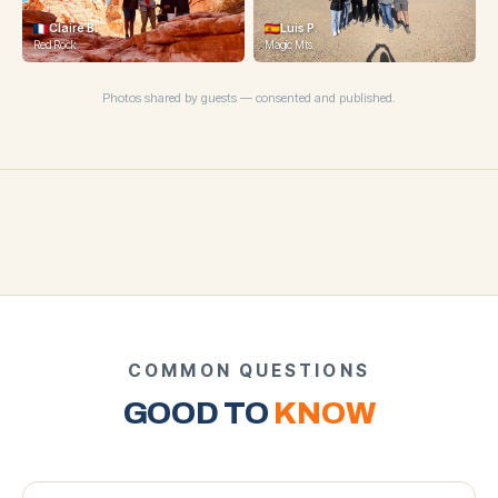
Claire B.
Luis P.
Michelle T.
Red Rock
Magic Mts.
Magic Mts.
Photos shared by guests — consented and published.
COMMON QUESTIONS
GOOD TO
KNOW