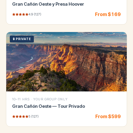
Gran Cañón Oeste y Presa Hoover
From $
169
4.9
(
127
)
🔒
PRIVATE
10–11 HRS
·
YOUR GROUP ONLY
Gran Cañón Oeste — Tour Privado
From $
599
5
(
127
)