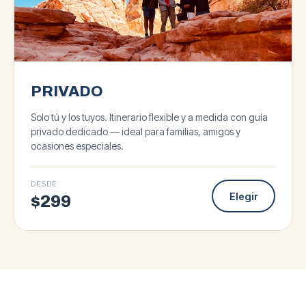
PRIVADO
Solo tú y los tuyos. Itinerario flexible y a medida con guía
privado dedicado — ideal para familias, amigos y
ocasiones especiales.
DESDE
Elegir
$
299
★
5.0
·
143
★
4.8
·
93
GRUPO PEQUEÑO
★
4.9
·
127
GRUPO GRANDE
★
5.0
·
87