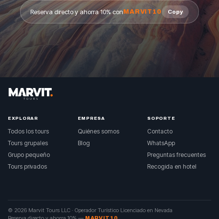
Reserva directo y ahorra 10% con
MARVIT10
Copy
EXPLORAR
EMPRESA
SOPORTE
Todos los tours
Quiénes somos
Contacto
Tours grupales
Blog
WhatsApp
Grupo pequeño
Preguntas frecuentes
Tours privados
Recogida en hotel
© 2026 Marvit Tours LLC ·
Operador Turístico Licenciado en Nevada
Reserva directo y ahorra 10%
—
MARVIT10