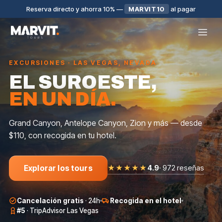
Reserva directo y ahorra 10%
—
MARVIT10
al pagar
EXCURSIONES · LAS VEGAS, NEVADA
EL SUROESTE,
EN UN DÍA.
Grand Canyon, Antelope Canyon, Zion y más — desde
$110, con recogida en tu hotel.
★★★★★
4.9
·
972 reseñas
Explorar los tours
GRUPO PEQUEÑO
GRUPO GRANDE
GRUPO GRANDE
Cancelación gratis
·
24h
Recogida en el hotel
AROUND LAS
ANTELOPE
GRAND
VEGAS
CANYON
CANYON WEST
#5
·
TripAdvisor Las Vegas
$
159
$
250
$
16
★
5.0
·
143
★
4.8
·
93
★
4.9
·
127