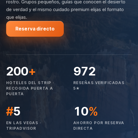
rostro. Grupos pequeños, guías que conocen el desierto
de verdad y el mismo cuidado premium elijas el formato
que elijas.
Reserva directo
200
+
972
HOTELES DEL STRIP ·
RESEÑAS VERIFICADAS
RECOGIDA PUERTA A
5★
PUERTA
#
5
10
%
EN LAS VEGAS ·
AHORRO POR RESERVA
TRIPADVISOR
DIRECTA