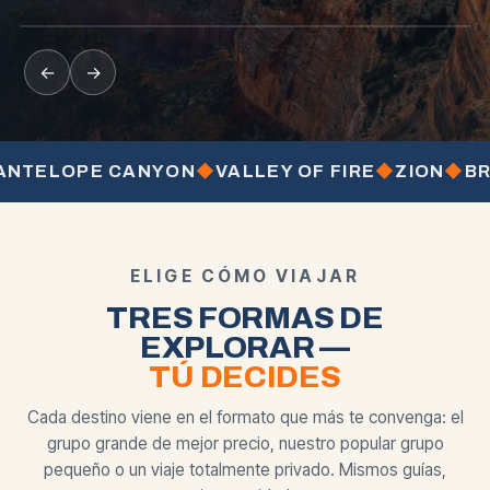
desde
desde
desde
BEST SELLER
MOST POPULAR
←
→
ELOPE CANYON
◆
VALLEY OF FIRE
◆
ZION
◆
BRYCE
ELIGE CÓMO VIAJAR
TRES FORMAS DE
EXPLORAR —
TÚ DECIDES
Cada destino viene en el formato que más te convenga: el
grupo grande de mejor precio, nuestro popular grupo
pequeño o un viaje totalmente privado. Mismos guías,