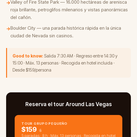
Valley of Fire State Park — 16.000 hectáreas de arenisca
→
roja brillante, petroglifos milenarios y vistas panorámicas
del cañón.
Boulder City — una parada histórica rápida en la única
→
ciudad de Nevada sin casinos.
Good to know:
Salida 7:30 AM · Regreso entre 14:30 y
15:00 · Máx. 13 personas · Recogida en hotel incluida ·
Desde $159/persona
Reserva el tour Around Las Vegas
TOUR GRUPO PEQUEÑO
$
159
$
5 paradas · 8 h · Máx. 13 personas · Recogida en hotel