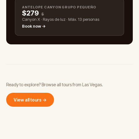
ANTELOPE CANYON GRUPO PEQUEÑO
$
279
$
Canyon X · Rayos de luz · Máx. 13 personas
Book now →
Ready to explore? Browse all tours from Las Vegas.
View all tours →