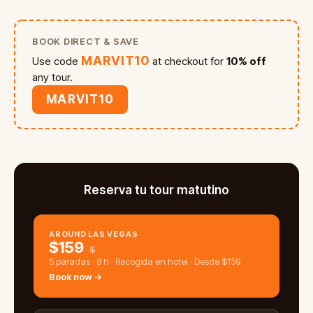
BOOK DIRECT & SAVE
MARVIT10
Use code
at checkout for
10% off
any tour.
MARVIT10
Reserva tu tour matutino
AROUND LAS VEGAS
$
159
$
5 paradas · 8 h · Recogida en hotel · Desde $159
Book now →