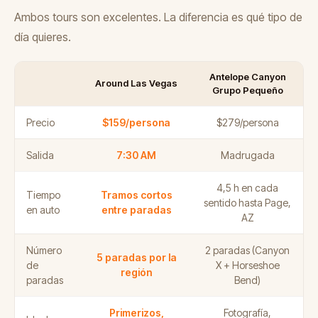
Ambos tours son excelentes. La diferencia es qué tipo de
día quieres.
Antelope Canyon
Around Las Vegas
Grupo Pequeño
Precio
$159/persona
$279/persona
Salida
7:30 AM
Madrugada
4,5 h en cada
Tiempo
Tramos cortos
sentido hasta Page,
en auto
entre paradas
AZ
Número
2 paradas (Canyon
5 paradas por la
de
X + Horseshoe
región
paradas
Bend)
Primerizos,
Fotografía,