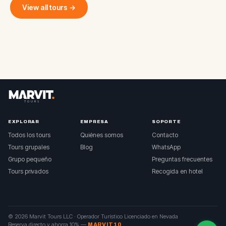
View all tours →
EXPLORAR
EMPRESA
SOPORTE
Todos los tours
Quiénes somos
Contacto
Tours grupales
Blog
WhatsApp
Grupo pequeño
Preguntas frecuentes
Tours privados
Recogida en hotel
© 2026 Marvit Tours LLC ·
Operador Turístico Licenciado en Nevada
Reserva directo y ahorra 10%
—
MARVIT10