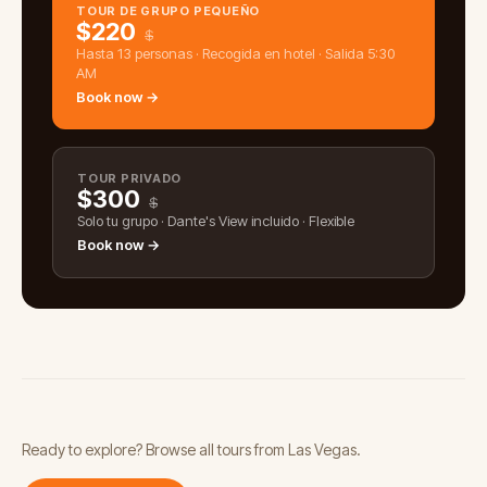
TOUR DE GRUPO PEQUEÑO
$
220
$
Hasta 13 personas · Recogida en hotel · Salida 5:30
AM
Book now →
TOUR PRIVADO
$
300
$
Solo tu grupo · Dante's View incluido · Flexible
Book now →
Ready to explore? Browse all tours from Las Vegas.