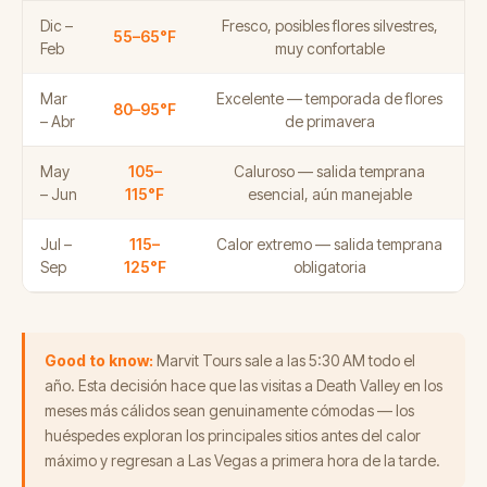
Dic –
Fresco, posibles flores silvestres,
55–65°F
Feb
muy confortable
Mar
Excelente — temporada de flores
80–95°F
– Abr
de primavera
May
105–
Caluroso — salida temprana
– Jun
115°F
esencial, aún manejable
Jul –
115–
Calor extremo — salida temprana
Sep
125°F
obligatoria
Good to know:
Marvit Tours sale a las 5:30 AM todo el
año. Esta decisión hace que las visitas a Death Valley en los
meses más cálidos sean genuinamente cómodas — los
huéspedes exploran los principales sitios antes del calor
máximo y regresan a Las Vegas a primera hora de la tarde.