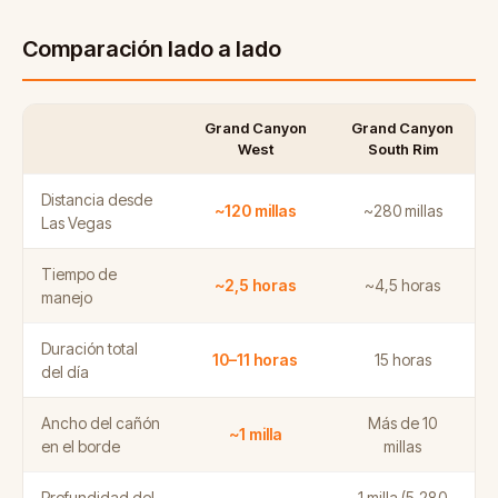
Comparación lado a lado
Grand Canyon
Grand Canyon
West
South Rim
Distancia desde
~120 millas
~280 millas
Las Vegas
Tiempo de
~2,5 horas
~4,5 horas
manejo
Duración total
10–11 horas
15 horas
del día
Ancho del cañón
Más de 10
~1 milla
en el borde
millas
Profundidad del
1 milla (5.280