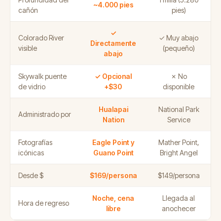
~4.000 pies
cañón
pies)
✓
Colorado River
✓ Muy abajo
Directamente
visible
(pequeño)
abajo
Skywalk puente
✓ Opcional
✗ No
de vidrio
+$30
disponible
Hualapai
National Park
Administrado por
Nation
Service
Fotografías
Eagle Point y
Mather Point,
icónicas
Guano Point
Bright Angel
Desde $
$169/persona
$149/persona
Noche, cena
Llegada al
Hora de regreso
libre
anochecer