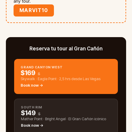
any tour.
MARVIT10
Reserva tu tour al Gran Cañón
GRAND CANYON WEST
$
169
$
Skywalk · Eagle Point · 2,5 hrs desde Las Vegas
Book now →
SOUTH RIM
$
149
$
Mather Point · Bright Angel · El Gran Cañón icónico
Book now →