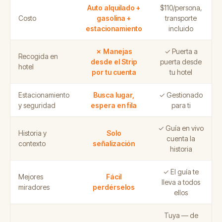
Auto alquilado +
$110/persona,
Costo
gasolina +
transporte
estacionamiento
incluido
✗ Manejas
✓ Puerta a
Recogida en
desde el Strip
puerta desde
hotel
por tu cuenta
tu hotel
Estacionamiento
Busca lugar,
✓ Gestionado
y seguridad
espera en fila
para ti
✓ Guía en vivo
Historia y
Solo
cuenta la
contexto
señalización
historia
✓ El guía te
Mejores
Fácil
lleva a todos
miradores
perdérselos
ellos
Tuya — de