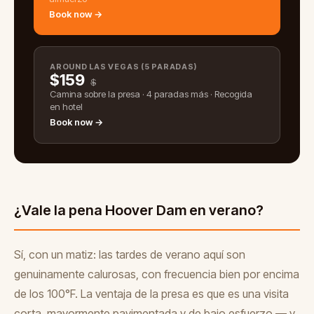
Book now →
AROUND LAS VEGAS (5 PARADAS)
$
159
$
Camina sobre la presa · 4 paradas más · Recogida
en hotel
Book now →
¿Vale la pena Hoover Dam en verano?
Sí, con un matiz: las tardes de verano aquí son
genuinamente calurosas, con frecuencia bien por encima
de los 100°F. La ventaja de la presa es que es una visita
corta, mayormente pavimentada y de bajo esfuerzo — y