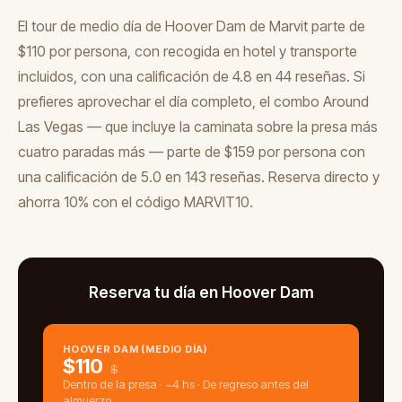
El tour de medio día de Hoover Dam de Marvit parte de
$110 por persona, con recogida en hotel y transporte
incluidos, con una calificación de 4.8 en 44 reseñas. Si
prefieres aprovechar el día completo, el combo Around
Las Vegas — que incluye la caminata sobre la presa más
cuatro paradas más — parte de $159 por persona con
una calificación de 5.0 en 143 reseñas. Reserva directo y
ahorra 10% con el código MARVIT10.
Reserva tu día en Hoover Dam
HOOVER DAM (MEDIO DÍA)
$
110
$
Dentro de la presa · ~4 hs · De regreso antes del
almuerzo