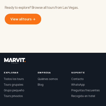
Ready to explore? Browse all tours from Las Vegas.
View all tours →
EXPLORAR
EMPRESA
SOPORTE
Todos los tours
Quiénes somos
Contacto
Tours grupales
Blog
WhatsApp
Grupo pequeño
Preguntas frecuentes
Tours privados
Recogida en hotel