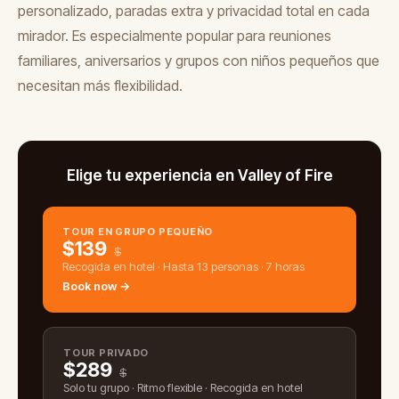
personalizado, paradas extra y privacidad total en cada
mirador. Es especialmente popular para reuniones
familiares, aniversarios y grupos con niños pequeños que
necesitan más flexibilidad.
Elige tu experiencia en Valley of Fire
TOUR EN GRUPO PEQUEÑO
$
139
$
Recogida en hotel · Hasta 13 personas · 7 horas
Book now →
TOUR PRIVADO
$
289
$
Solo tu grupo · Ritmo flexible · Recogida en hotel