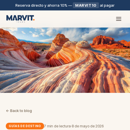
Reserva directo y ahorra 10%
—
MARVIT10
al pagar
← Back to blog
7 min de lectura
·
8 de mayo de 2026
GUÍAS DE DESTINO