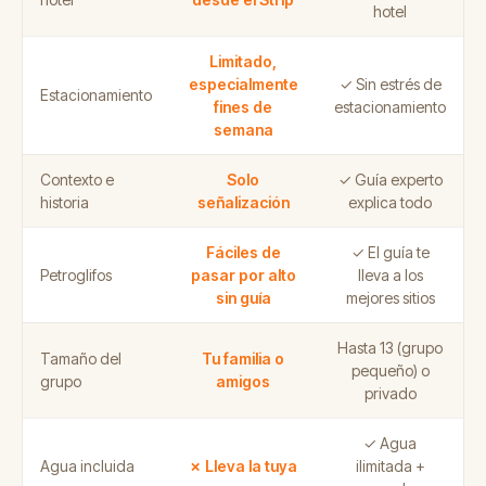
hotel
Limitado,
especialmente
✓ Sin estrés de
Estacionamiento
fines de
estacionamiento
semana
Contexto e
Solo
✓ Guía experto
historia
señalización
explica todo
Fáciles de
✓ El guía te
Petroglifos
pasar por alto
lleva a los
sin guía
mejores sitios
Hasta 13 (grupo
Tamaño del
Tu familia o
pequeño) o
grupo
amigos
privado
✓ Agua
Agua incluida
✗ Lleva la tuya
ilimitada +