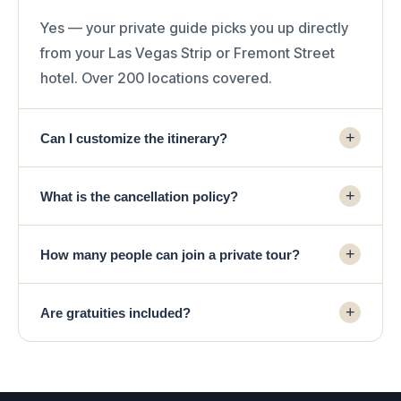
Yes — your private guide picks you up directly
from your Las Vegas Strip or Fremont Street
hotel. Over 200 locations covered.
+
Can I customize the itinerary?
Absolutely. As a private tour, you set the pace.
+
What is the cancellation policy?
Want more time at a specific stop or a custom
detour? Let us know when booking or via
Free cancellation up to 24 hours before the
WhatsApp.
+
How many people can join a private tour?
tour. Cancellations within 24 hours are non-
refundable. Rescheduling is available up to 24
Standard private tours accommodate up to 6
hours in advance, subject to availability.
+
Are gratuities included?
guests. Larger groups can be arranged —
contact us via WhatsApp.
Gratuities are not included in the tour price.
They are optional but greatly appreciated by