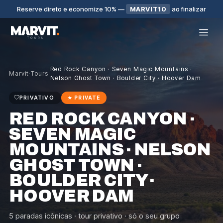
Reserve direto e economize 10%
—
MARVIT10
ao finalizar
Red Rock Canyon · Seven Magic Mountains ·
Marvit
·
Tours
·
Nelson Ghost Town · Boulder City · Hoover Dam
PRIVATIVO
★
PRIVATE
RED ROCK CANYON ·
SEVEN MAGIC
MOUNTAINS · NELSON
GHOST TOWN ·
BOULDER CITY ·
HOOVER DAM
5 paradas icônicas · tour privativo · só o seu grupo