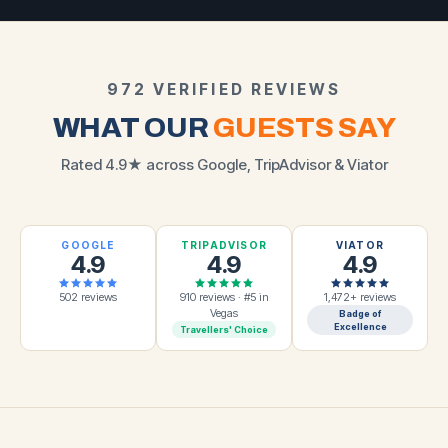
972 VERIFIED REVIEWS
WHAT OUR
GUESTS SAY
Rated 4.9★ across Google, TripAdvisor & Viator
GOOGLE
TRIPADVISOR
VIATOR
4.9
4.9
4.9
502 reviews
910 reviews · #5 in
1,472+ reviews
Vegas
Badge of
Excellence
Travellers' Choice