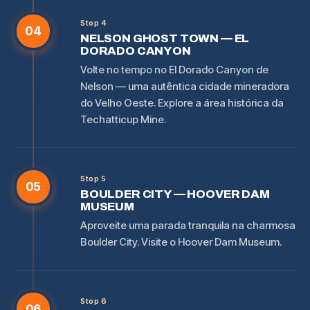
Stop 4
04
NELSON GHOST TOWN — EL
DORADO CANYON
Volte no tempo no El Dorado Canyon de
Nelson — uma autêntica cidade mineradora
do Velho Oeste. Explore a área histórica da
Techatticup Mine.
Stop 5
05
BOULDER CITY — HOOVER DAM
MUSEUM
Aproveite uma parada tranquila na charmosa
Boulder City. Visite o Hoover Dam Museum.
Stop 6
06