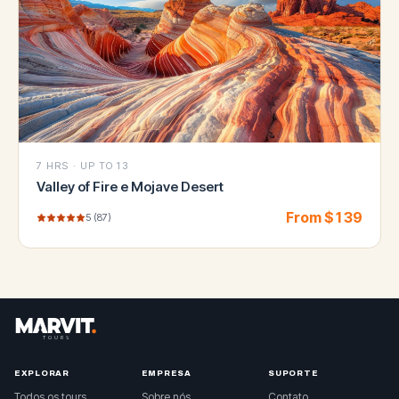
7 HRS
·
UP TO 13
Valley of Fire e Mojave Desert
From $
139
5
(
87
)
EXPLORAR
EMPRESA
SUPORTE
Todos os tours
Sobre nós
Contato