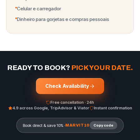
Celular e carregador
Dinheiro para gorjetas e compras pessoais
READY TO BOOK?
PICK YOUR DATE.
Check Availability
Free cancellation · 24h
4.9 across Google, TripAdvisor & Viator
Instant confirmation
Book direct & save 10% ·
MARVIT10
Copy code