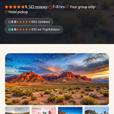
5
·
143
reviews
7–8 hrs
Your group only
Hotel pickup
4.9
502 reviews
★★★★★
4.9
910 on TripAdvisor
★★★★★