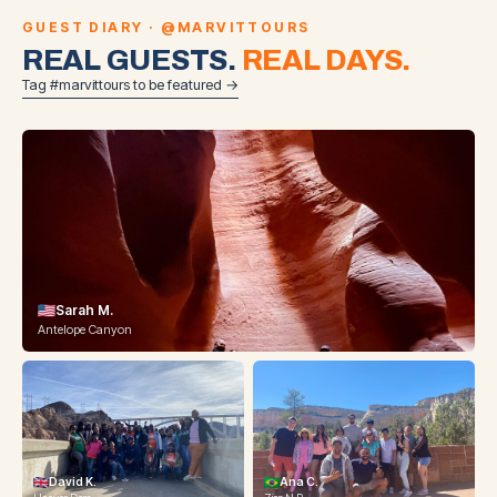
GUEST DIARY · @MARVITTOURS
REAL GUESTS.
REAL DAYS.
Tag #marvittours to be featured →
Sarah M.
Antelope Canyon
David K.
Ana C.