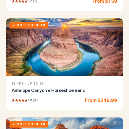
From $
159
5
(
143
)
★
MOST POPULAR
14 HRS
·
UP TO 56
Antelope Canyon e Horseshoe Bend
From $
249.99
4.8
(
93
)
★
MOST POPULAR