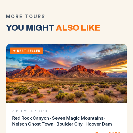
MORE TOURS
YOU MIGHT
ALSO LIKE
★
BEST SELLER
7–8 HRS
·
UP TO 13
Red Rock Canyon · Seven Magic Mountains ·
Nelson Ghost Town · Boulder City · Hoover Dam