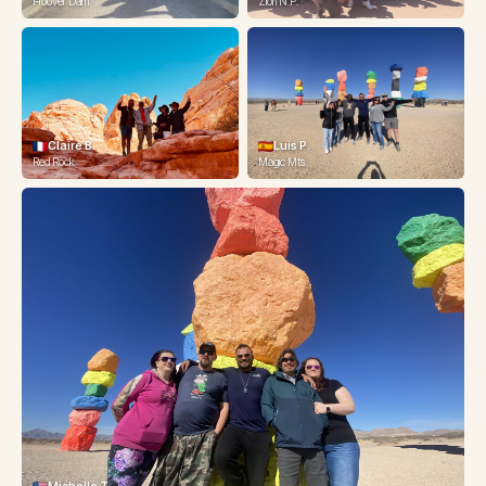
Hoover Dam
Zion N.P.
Claire B.
Luis P.
Red Rock
Magic Mts.