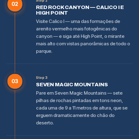
Stop 2
02
RED ROCK CANYON — CALICO I E
HIGH POINT
Visite Calico I — uma das formações de
arenito vermelho mais fotogênicas do
canyon — e siga até High Point, o mirante
mais alto com vistas panorâmicas de todo o
parque.
Stop 3
03
SEVEN MAGIC MOUNTAINS
Pare em Seven Magic Mountains — sete
pilhas de rochas pintadas em tons neon,
cada uma de 9 a 11 metros de altura, que se
erguem dramaticamente do chão do
deserto.