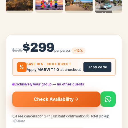
+
3
SHOW ALL
$
299
$
339
per person
−
12
%
SAVE 10% · BOOK DIRECT
%
Copy code
Apply
MARVIT10
at checkout
Exclusively your group — no other guests
Check Availability
Free cancellation 24h
Instant confirmation
Hotel pickup
Share