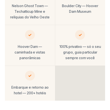
Nelson Ghost Town —
Boulder City — Hoover
Techatticup Mine e
Dam Museum
relíquias do Velho Oeste
✓
✓
Hoover Dam —
100% privativo — só o seu
caminhada e vistas
grupo, guia particular
panorâmicas
sempre com você
✓
Embarque e retorno ao
hotel — 200+ hotéis