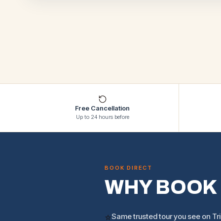
Free Cancellation
Up to 24 hours before
BOOK DIRECT
WHY BOOK
⭐
Same trusted tour you see on Tr