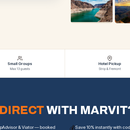
Small Groups
Hotel Pickup
Max 13 guests
Strip & Fremont
DIRECT
WITH MARVIT
ipAdvisor & Viator — booked
💰
Save 10% instantly with c