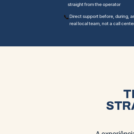
straight from the operator
📞
Direct support before, during, an
real local team, not a call cente
T
STR
A experiênci