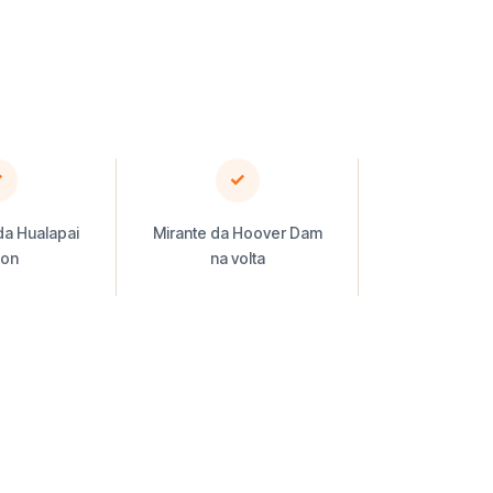
✓
✓
 da Hualapai
Mirante da Hoover Dam
ion
na volta