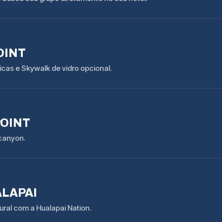
OINT
cas e Skywalk de vidro opcional.
OINT
canyon.
ALAPAI
ural com a Hualapai Nation.