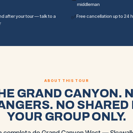
middleman
d after your tour — talk to a
✅
Free cancellation up to 24 
r
ABOUT THIS TOUR
HE GRAND CANYON. 
ANGERS. NO SHARED 
YOUR GROUP ONLY.
a completa do Grand Canyon West — Skywalk,