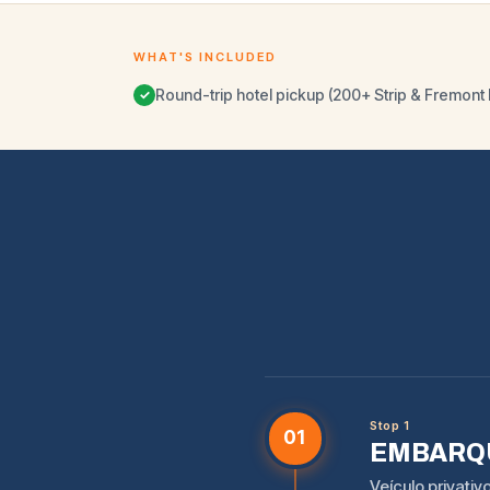
WHAT'S INCLUDED
Round-trip hotel pickup (200+ Strip & Fremont 
✓
Stop 1
01
EMBARQU
Veículo privati