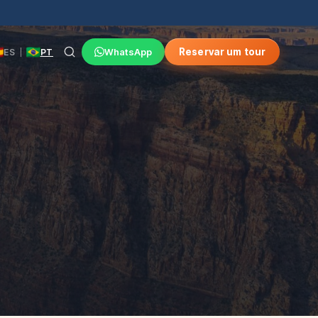
WhatsApp
Reservar um tour
ES
PT
|