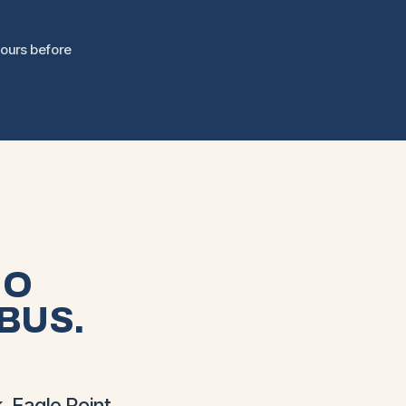
hours before
NO
BUS.
 Eagle Point,