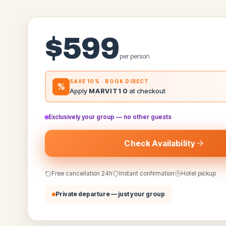
$
599
per person
SAVE 10% · BOOK DIRECT
%
Apply
MARVIT10
at checkout
Exclusively your group — no other guests
Check Availability
Free cancellation 24h
Instant confirmation
Hotel pickup
Private departure — just your group