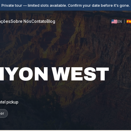
Private tour — limited slots available. Confirm your date before it's gone.
iações
Sobre Nós
Contato
Blog
EN
|
NYON WEST
tel pickup
sor