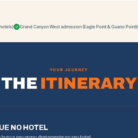
hotels)
Grand Canyon West admission (Eagle Point & Guano Point)
✓
YOUR JOURNEY
THE
ITINERARY
E NO HOTEL
vo busca seu grupo diretamente no seu hotel.