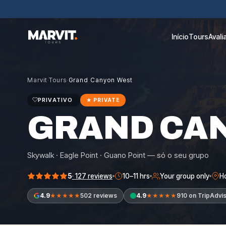
Início
Tours
Aval
Marvit
·
Tours
·
Grand Canyon West
PRIVATIVO
★
PRIVATE
GRAND CA
Skywalk · Eagle Point · Guano Point — só o seu grupo
5
·
127
reviews
10–11 hrs
Your group only
Ho
4.9
502 reviews
4.9
910 on TripAdvi
★★★★★
★★★★★