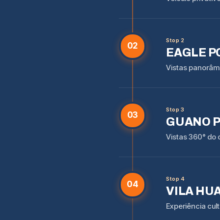
Stop 2
02
EAGLE P
Vistas panorâmi
Stop 3
03
GUANO P
Vistas 360° do 
Stop 4
04
VILA HU
Experiência cult