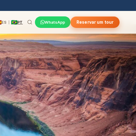
WhatsApp
Reservar um tour
ES
PT
|