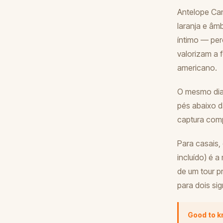
Antelope Can
laranja e âmb
íntimo — per
valorizam a 
americano.
O mesmo dia 
pés abaixo d
captura comp
Para casais,
incluído) é 
de um tour p
para dois si
Good to 