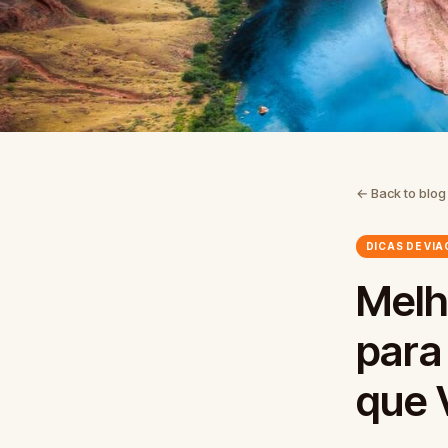
← Back to blog
DICAS DE VI
Melh
para
que 