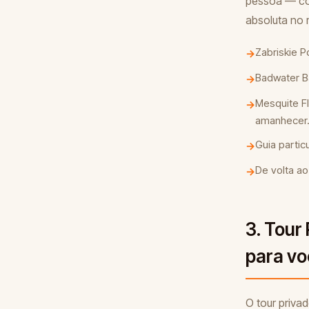
pessoa — com
absoluta no 
Zabriskie P
→
Badwater Ba
→
Mesquite F
→
amanhecer
Guia partic
→
De volta ao
→
3. Tour
para v
O tour priva