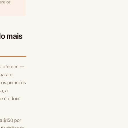
ara os
do mais
rs oferece —
para o
os primeiros
a, a
e é o tour
 a $150 por