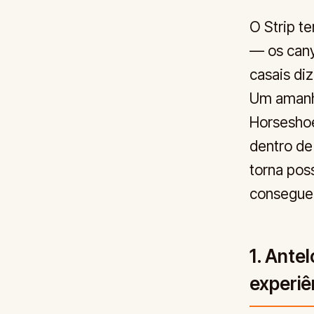
O Strip t
— os cany
casais di
Um amanhe
Horseshoe
dentro de
torna pos
consegue 
1. Ante
experiê