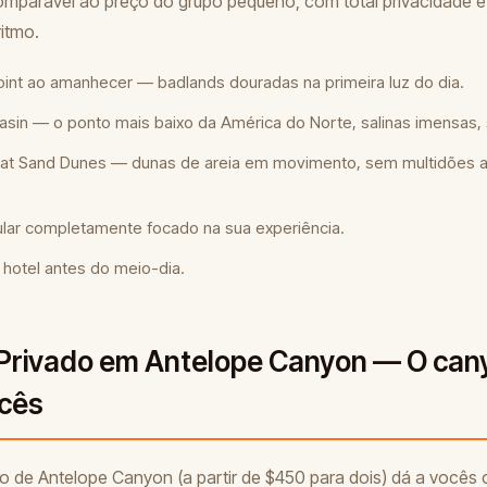
parável ao preço do grupo pequeno, com total privacidade e f
ritmo.
oint ao amanhecer — badlands douradas na primeira luz do dia.
sin — o ponto mais baixo da América do Norte, salinas imensas, si
lat Sand Dunes — dunas de areia em movimento, sem multidões 
.
ular completamente focado na sua experiência.
 hotel antes do meio-dia.
 Privado em Antelope Canyon — O can
ocês
do de Antelope Canyon (a partir de $450 para dois) dá a vocês o