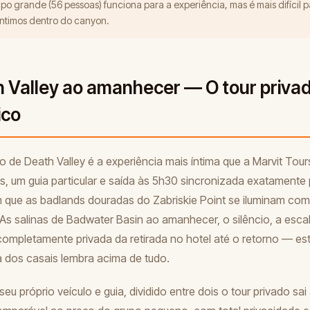
po grande (56 pessoas) funciona para a experiência, mas é mais difícil p
ntimos dentro do canyon.
h Valley ao amanhecer — O tour priva
ico
do de Death Valley é a experiência mais íntima que a Marvit Tou
s, um guia particular e saída às 5h30 sincronizada exatamente 
ue as badlands douradas do Zabriskie Point se iluminam com 
 As salinas de Badwater Basin ao amanhecer, o silêncio, a escal
completamente privada da retirada no hotel até o retorno — est
a dos casais lembra acima de tudo.
eu próprio veículo e guia, dividido entre dois o tour privado sai