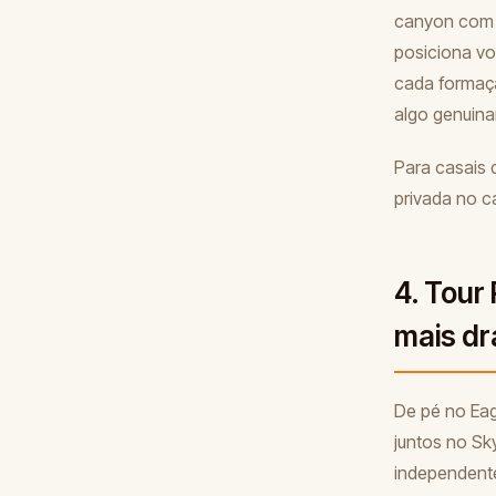
canyon com u
posiciona vo
cada formaçã
algo genuin
Para casais 
privada no c
4. Tour
mais dr
De pé no Eag
juntos no Sk
independente