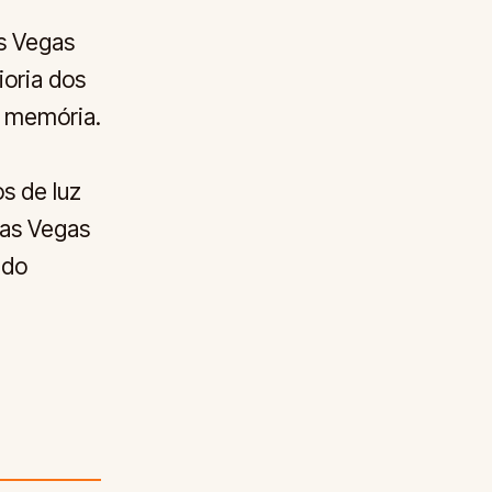
s Vegas
ioria dos
a memória.
s de luz
Las Vegas
ndo