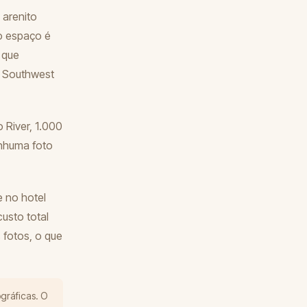
 arenito
 o espaço é
 que
o Southwest
River, 1.000
enhuma foto
 no hotel
usto total
 fotos, o que
gráficas. O