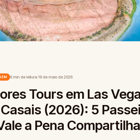
6 min de leitura
·
19 de maio de 2026
AGEM
ores Tours em Las Veg
 Casais (2026): 5 Passe
Vale a Pena Compartilha