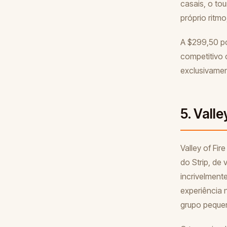
casais, o tou
próprio ritmo
A $299,50 po
competitivo 
exclusivamen
5. Valle
Valley of Fi
do Strip, de 
incrivelment
experiência 
grupo pequeno