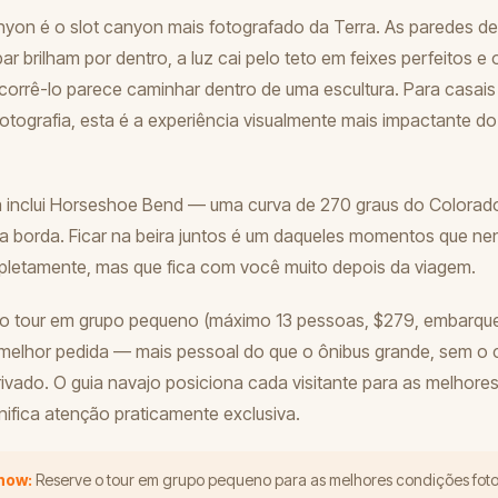
yon é o slot canyon mais fotografado da Terra. As paredes de
ar brilham por dentro, a luz cai pelo teto em feixes perfeitos e
corrê-lo parece caminhar dentro de uma escultura. Para casais
fotografia, esta é a experiência visualmente mais impactante d
inclui Horseshoe Bend — uma curva de 270 graus do Colorado 
a borda. Ficar na beira juntos é um daqueles momentos que n
letamente, mas que fica com você muito depois da viagem.
 o tour em grupo pequeno (máximo 13 pessoas, $279, embarque
a melhor pedida — mais pessoal do que o ônibus grande, sem o c
rivado. O guia navajo posiciona cada visitante para as melhores
gnifica atenção praticamente exclusiva.
know:
Reserve o tour em grupo pequeno para as melhores condições foto