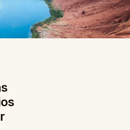
as
ios
r