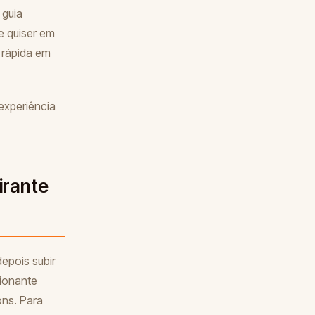
 guia
e quiser em
 rápida em
experiência
irante
epois subir
ionante
ons. Para