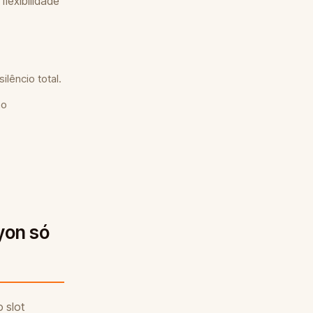
lexibilidade
lêncio total.
ao
yon só
 slot