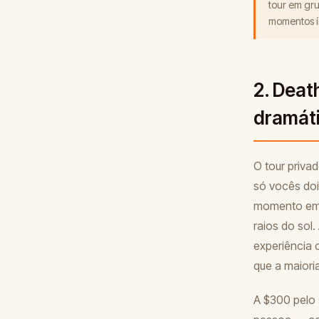
tour em gru
momentos í
2. Deat
dramát
O tour priva
só vocês doi
momento em q
raios do sol.
experiência 
que a maiori
A $300 pelo s