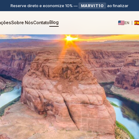
Reserve direto e economize 10%
—
MARVIT10
ao finalizar
Blog
iações
Sobre Nós
Contato
EN
|