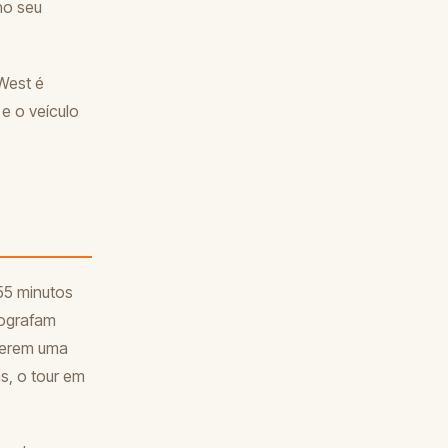
 no seu
West é
e o veículo
s
55 minutos
tografam
querem uma
s, o tour em