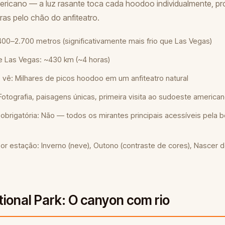
ricano — a luz rasante toca cada hoodoo individualmente, pr
as pelo chão do anfiteatro.
.400–2.700 metros (significativamente mais frio que Las Vegas)
e Las Vegas: ~430 km (~4 horas)
vê: Milhares de picos hoodoo em um anfiteatro natural
 Fotografia, paisagens únicas, primeira visita ao sudoeste america
brigatória: Não — todos os mirantes principais acessíveis pela b
r estação: Inverno (neve), Outono (contraste de cores), Nascer d
tional Park: O canyon com rio