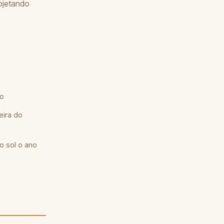
ojetando
no
eira do
o sol o ano