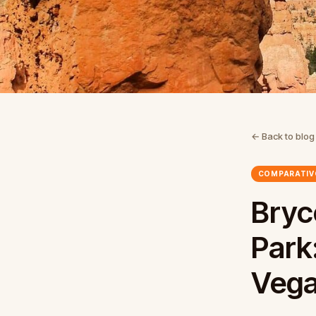
← Back to blog
COMPARATIV
Bryc
Park
Veg