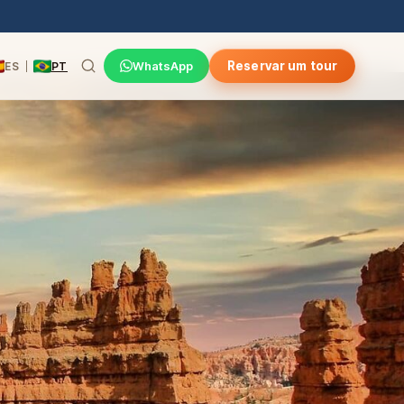
WhatsApp
Reservar um tour
ES
PT
|