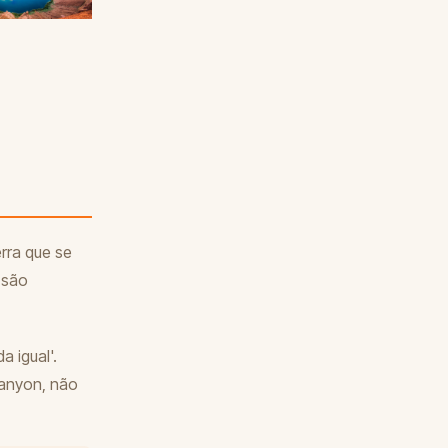
rra que se
 são
 igual'.
canyon, não