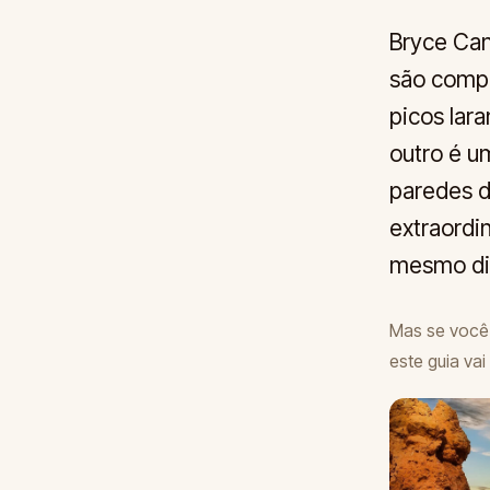
Bryce Can
são compl
picos lar
outro é u
paredes d
extraordin
mesmo di
Mas se você 
este guia vai