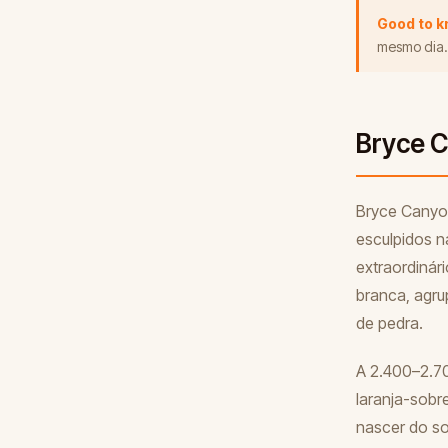
Good to 
mesmo dia.
Bryce C
Bryce Canyon
esculpidos n
extraordinár
branca, agr
de pedra.
A 2.400–2.70
laranja-sobr
nascer do so