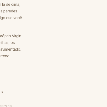
 lá de cima,
as paredes
algo que você
óprio Virgin
ilhas, os
pavimentado,
erreno
ns
 com rio