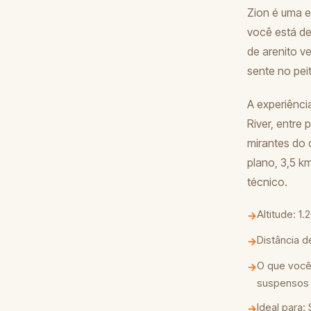
Zion é uma e
você está de
de arenito v
sente no pei
A experiênci
River, entre
mirantes do 
plano, 3,5 k
técnico.
Altitude: 1
→
Distância d
→
O que você 
→
suspensos
Ideal para:
→