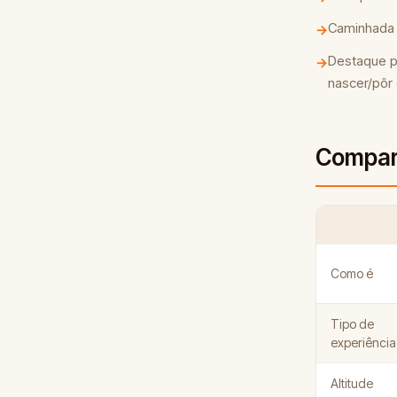
Caminhada 
→
Destaque po
→
nascer/pôr 
Compara
Como é
Tipo de
experiência
Altitude