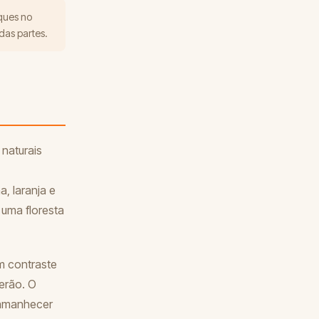
rques no
das partes.
naturais
, laranja e
uma floresta
m contraste
erão. O
 amanhecer