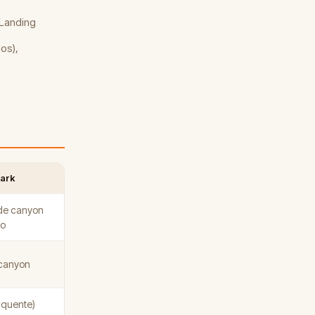
 Landing
os),
Park
de canyon
io
canyon
 quente)