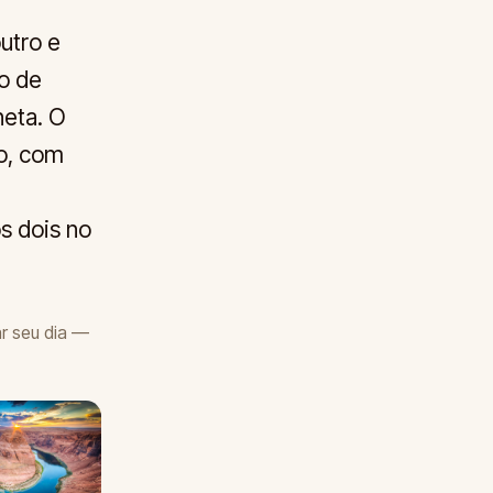
utro e
o de
neta. O
o, com
os dois no
r seu dia —