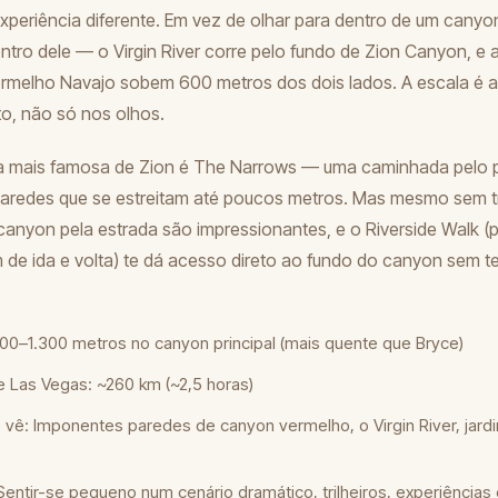
xperiência diferente. Em vez de olhar para dentro de um canyon
ntro dele — o Virgin River corre pelo fundo de Zion Canyon, e 
ermelho Navajo sobem 600 metros dos dois lados. A escala é 
to, não só nos olhos.
a mais famosa de Zion é The Narrows — uma caminhada pelo pr
 paredes que se estreitam até poucos metros. Mas mesmo sem tr
canyon pela estrada são impressionantes, e o Riverside Walk (
m de ida e volta) te dá acesso direto ao fundo do canyon sem t
.200–1.300 metros no canyon principal (mais quente que Bryce)
e Las Vegas: ~260 km (~2,5 horas)
vê: Imponentes paredes de canyon vermelho, o Virgin River, jardi
 Sentir-se pequeno num cenário dramático, trilheiros, experiências