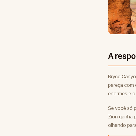
A respo
Bryce Canyon
pareça com e
enormes e o 
Se você só p
Zion ganha p
olhando para