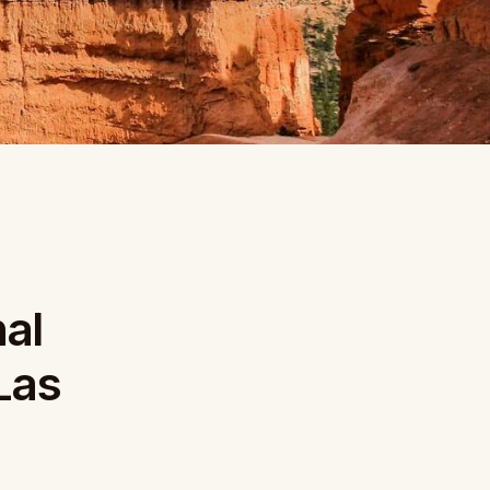
al
Las