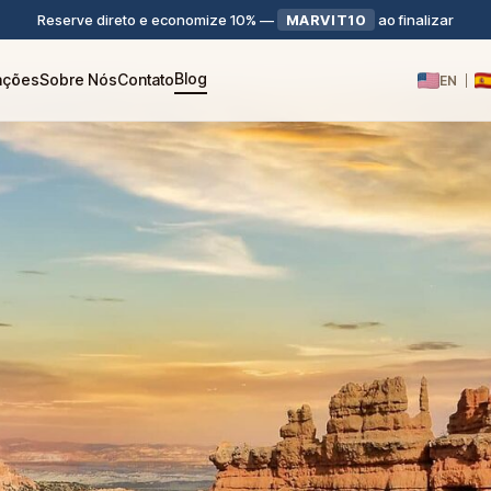
Reserve direto e economize 10%
—
MARVIT10
ao finalizar
Blog
iações
Sobre Nós
Contato
EN
|