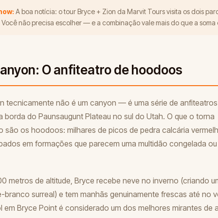
know:
A boa notícia: o tour Bryce + Zion da Marvit Tours visita os dois pa
 Você não precisa escolher — e a combinação vale mais do que a soma 
anyon: O anfiteatro de hoodoos
 tecnicamente não é um canyon — é uma série de anfiteatros 
a borda do Paunsaugunt Plateau no sul do Utah. O que o torna
io são os hoodoos: milhares de picos de pedra calcária vermelha
upados em formações que parecem uma multidão congelada ou 
0 metros de altitude, Bryce recebe neve no inverno (criando u
e-branco surreal) e tem manhãs genuinamente frescas até no v
l em Bryce Point é considerado um dos melhores mirantes de