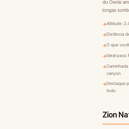
do Oeste ame
longas sombr
Altitude: 2
→
Distância d
→
O que você 
→
Ideal para:
→
Caminhada o
→
canyon
Destaque po
→
todo
Zion Na