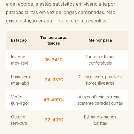
e de recorde, e estão satisfeitos em vivenciá-la por
paradas curtas em vez de longas caminhadas. Não
existe estação errada — só diferentes escolhas.
Temperaturas
Estação
Melhor para
típicas
Inverno
Turismo e trilhas
15–24°C
(nov–fev)
confortáveis
Primavera
Clima ameno, possíveis
24–35°C
(mar–abr)
flores silvestres
Verão
A experiência extrema,
46–49°C+
(jun–ago)
somente paradas curtas
Outono
Esfriando, menos
32–40°C
(set–out)
turistas