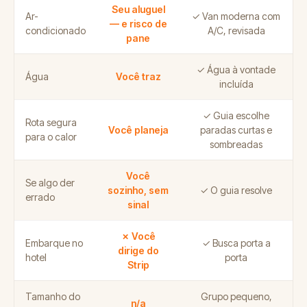
Seu aluguel
Ar-
✓ Van moderna com
— e risco de
condicionado
A/C, revisada
pane
✓ Água à vontade
Água
Você traz
incluída
✓ Guia escolhe
Rota segura
Você planeja
paradas curtas e
para o calor
sombreadas
Você
Se algo der
sozinho, sem
✓ O guia resolve
errado
sinal
✗ Você
Embarque no
✓ Busca porta a
dirige do
hotel
porta
Strip
Tamanho do
Grupo pequeno,
n/a