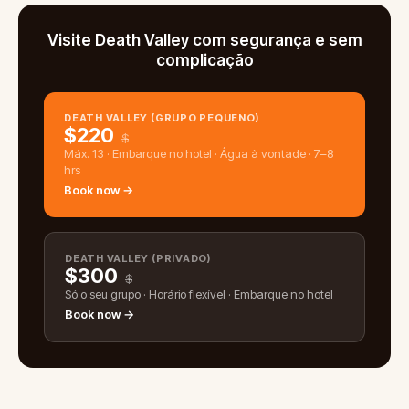
Visite Death Valley com segurança e sem
complicação
DEATH VALLEY (GRUPO PEQUENO)
$
220
$
Máx. 13 · Embarque no hotel · Água à vontade · 7–8
hrs
Book now →
DEATH VALLEY (PRIVADO)
$
300
$
Só o seu grupo · Horário flexível · Embarque no hotel
Book now →