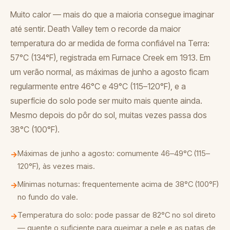
Muito calor — mais do que a maioria consegue imaginar
até sentir. Death Valley tem o recorde da maior
temperatura do ar medida de forma confiável na Terra:
57°C (134°F), registrada em Furnace Creek em 1913. Em
um verão normal, as máximas de junho a agosto ficam
regularmente entre 46°C e 49°C (115–120°F), e a
superfície do solo pode ser muito mais quente ainda.
Mesmo depois do pôr do sol, muitas vezes passa dos
38°C (100°F).
Máximas de junho a agosto: comumente 46–49°C (115–
→
120°F), às vezes mais.
Mínimas noturnas: frequentemente acima de 38°C (100°F)
→
no fundo do vale.
Temperatura do solo: pode passar de 82°C no sol direto
→
— quente o suficiente para queimar a pele e as patas de