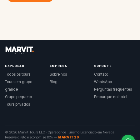
EXPLORAR
EMPRESA
SUPORTE
Todos os tours
Sobre nós
Contato
Tours em grupo
Blog
WhatsApp
grande
Perguntas frequentes
Grupo pequeno
Embarque no hotel
Tours privados
© 2026 Marvit Tours LLC ·
Operador de Turismo Licenciado em Nevada
Reserve direto e economize 10%
—
MARVIT10