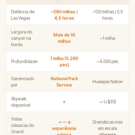
Distância de
~280 milhas /
~120 milhas / 2,5
Las Vegas
4,5 horas
horas
Largura do
Mais de 10
canyon na
~1 milha
milhas
borda
1 milha (5.280
Profundidade
~4.000 pés
pés)
Gerenciado
National Park
Hualapai Nation
por
Service
Skywalk
✗
✓ (+$30)
disponível
Vistas
✓ — a
Dramáticas mas
clássicas do
experiência
em escala
Grand
icônica
diferente