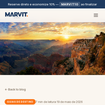
Reserve direto e economize 10%
—
MARVIT10
ao finalizar
← Back to blog
7 min de leitura
·
19 de maio de 2026
GUIAS DE DESTINO