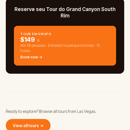
Reserve seu Tour do Grand Canyon South
Rim
TOUR EM GRUPO
$
149
$
Até 56 pessoas · Entrada no parque incluída · 15
horas
Book now →
Ready to explore? Browse all tours from Las Vegas.
View all tours →