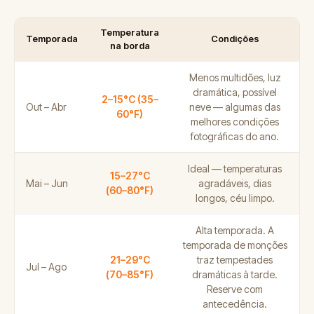
Temperatura
Temporada
Condições
na borda
Menos multidões, luz
dramática, possível
2–15°C (35–
Out – Abr
neve — algumas das
60°F)
melhores condições
fotográficas do ano.
Ideal — temperaturas
15–27°C
Mai – Jun
agradáveis, dias
(60–80°F)
longos, céu limpo.
Alta temporada. A
temporada de monções
21–29°C
traz tempestades
Jul – Ago
(70–85°F)
dramáticas à tarde.
Reserve com
antecedência.