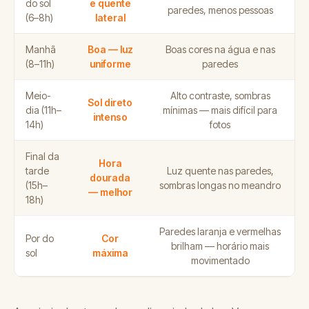
do sol
e quente
paredes, menos pessoas
(6–8h)
lateral
Manhã
Boa — luz
Boas cores na água e nas
(8–11h)
uniforme
paredes
Meio-
Alto contraste, sombras
Sol direto
dia (11h–
mínimas — mais difícil para
intenso
14h)
fotos
Final da
Hora
tarde
Luz quente nas paredes,
dourada
(15h–
sombras longas no meandro
— melhor
18h)
Paredes laranja e vermelhas
Por do
Cor
brilham — horário mais
sol
máxima
movimentado