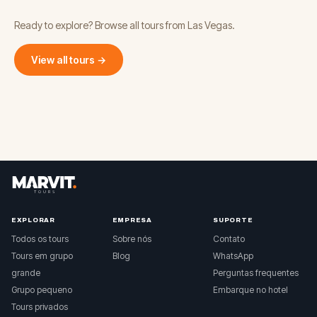
Ready to explore? Browse all tours from Las Vegas.
View all tours →
EXPLORAR
EMPRESA
SUPORTE
Todos os tours
Sobre nós
Contato
Tours em grupo
Blog
WhatsApp
grande
Perguntas frequentes
Grupo pequeno
Embarque no hotel
Tours privados