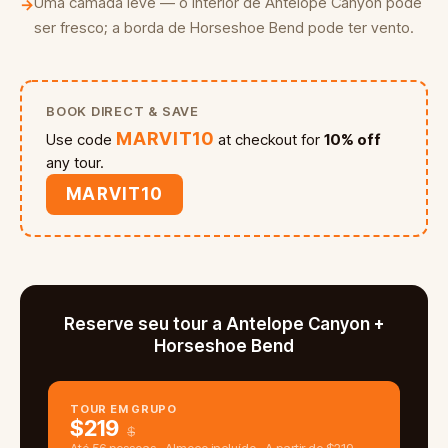
Uma camada leve — o interior de Antelope Canyon pode
→
ser fresco; a borda de Horseshoe Bend pode ter vento.
BOOK DIRECT & SAVE
MARVIT10
Use code
at checkout for
10% off
any tour.
MARVIT10
Reserve seu tour a Antelope Canyon +
Horseshoe Bend
TOUR EM GRUPO
$
219
$
Até 56 pessoas · Almoço incluído · A partir de $219