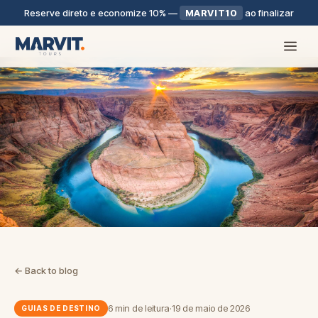
Reserve direto e economize 10%
—
MARVIT10
ao finalizar
← Back to blog
6 min de leitura
·
19 de maio de 2026
GUIAS DE DESTINO