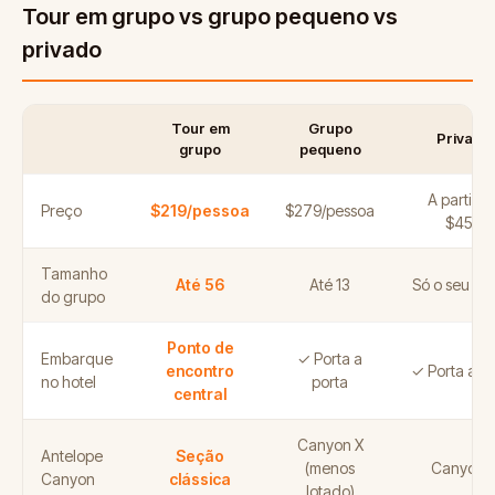
Tour em grupo vs grupo pequeno vs
privado
Tour em
Grupo
Privado
grupo
pequeno
A partir d
Preço
$219/pessoa
$279/pessoa
$450
Tamanho
Até 56
Até 13
Só o seu gr
do grupo
Ponto de
Embarque
✓ Porta a
encontro
✓ Porta a po
no hotel
porta
central
Canyon X
Antelope
Seção
(menos
Canyon 
Canyon
clássica
lotado)