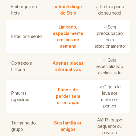
Embarque no
✗ Você dirige
✓ Porta a porta
hotel
do Strip
do seu hotel
Limitado,
✓ Sem
especialmente
preocupação
Estacionamento
nos fins de
com
semana
estacionamento
✓ Guia
Contexto e
Apenas placas
especializado
história
informativas
explica tudo
✓ O guia te
Fáceis de
Pinturas
leva aos
perder sem
rupestres
melhores
orientação
pontos
Até 13 (grupo
Tamanho do
Sua família ou
pequeno) ou
grupo
amigos
privado