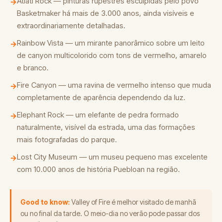
Atlatl Rock — pinturas rupestres esculpidas pelo povo
→
Basketmaker há mais de 3.000 anos, ainda visíveis e
extraordinariamente detalhadas.
Rainbow Vista — um mirante panorâmico sobre um leito
→
de canyon multicolorido com tons de vermelho, amarelo
e branco.
Fire Canyon — uma ravina de vermelho intenso que muda
→
completamente de aparência dependendo da luz.
Elephant Rock — um elefante de pedra formado
→
naturalmente, visível da estrada, uma das formações
mais fotografadas do parque.
Lost City Museum — um museu pequeno mas excelente
→
com 10.000 anos de história Puebloan na região.
Good to know:
Valley of Fire é melhor visitado de manhã
ou no final da tarde. O meio-dia no verão pode passar dos