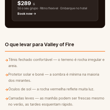
$
289
$
Só o seu grupo · Ritmo flexível · Embarque no hotel
Book now →
O que levar para Valley of Fire
Tênis fechado confortável — o terreno é rocha irregular e
→
areia.
Protetor solar e boné — a sombra é mínima na maioria
→
dos mirantes.
Óculos de sol — a rocha vermelha reflete muita luz.
→
Camadas leves — as manhãs podem ser frescas mesmo
→
no verão, as tardes esquentam rápido.