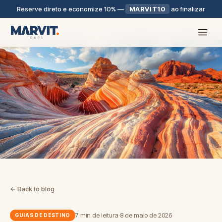
Reserve direto e economize 10%
—
MARVIT10
ao finalizar
← Back to blog
7 min de leitura
·
8 de maio de 2026
GUIAS DE DESTINO